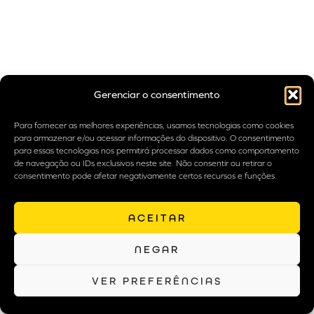
Gerenciar o consentimento
Para fornecer as melhores experiências, usamos tecnologias como cookies
para armazenar e/ou acessar informações do dispositivo. O consentimento
para essas tecnologias nos permitirá processar dados como comportamento
de navegação ou IDs exclusivos neste site. Não consentir ou retirar o
consentimento pode afetar negativamente certos recursos e funções.
ACEITAR
NEGAR
VER PREFERÊNCIAS