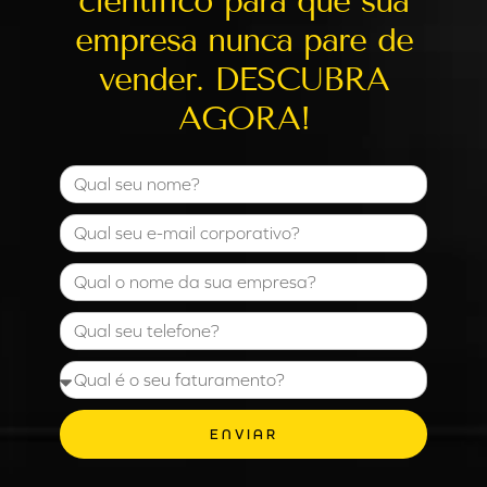
científico para que sua
empresa nunca pare de
vender. DESCUBRA
AGORA!
ENVIAR